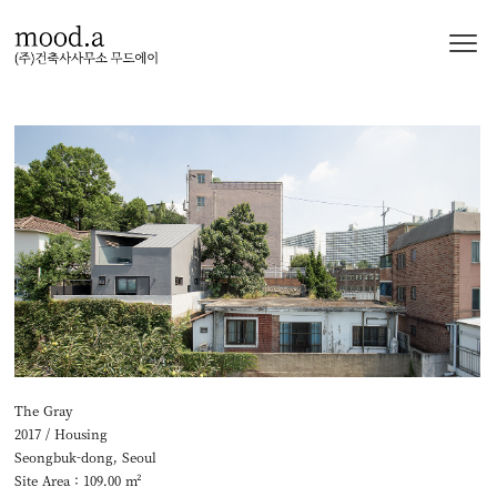
본문 바로가기
The Gray
2017 / Housing
Seongbuk-dong, Seoul
Site Area : 109.00 m²